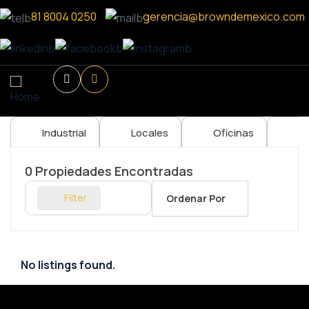
81 8004 0250
gerencia@browndemexico.com
Industrial
Locales
Oficinas
Re
0
Propiedades Encontradas
Filter
Ordenar Por
No listings found.